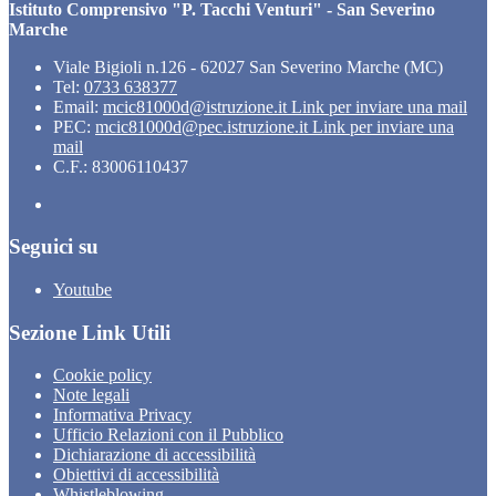
Istituto Comprensivo "P. Tacchi Venturi" - San Severino
Marche
Viale Bigioli n.126 - 62027 San Severino Marche (MC)
Tel:
0733 638377
Email:
mcic81000d@istruzione.it
Link per inviare una mail
PEC:
mcic81000d@pec.istruzione.it
Link per inviare una
mail
C.F.: 83006110437
Seguici su
Youtube
Sezione Link Utili
Cookie policy
Note legali
Informativa Privacy
Ufficio Relazioni con il Pubblico
Dichiarazione di accessibilità
Obiettivi di accessibilità
Whistleblowing