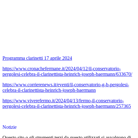
Programma clarinetti 17 aprile 2024
https://www.cronachefermane.it/2024/04/12/il-conservatorio-
pergolesi-celebra-il-clarinettista-heinrich-joseph-baermann/633670/
https://www.corrierenews.it/eventi/il-conservatorio-g-b-pergolesi-
celebra-il-clarinettista-heinrich-joseph-baermann
https://www.viverefermo.it/2024/04/13/fermo-il-conservatorio-
pergolesi-celebra-il-clarinettista-heinrich-joseph-baermann/257365
Notizie
Questo sito o gli strumenti terzi da questo utilizzati si avvalgono di