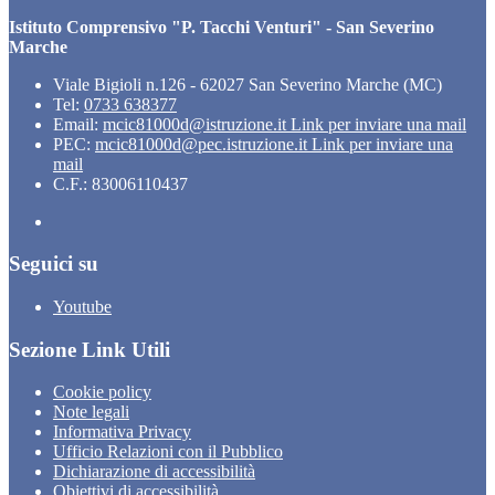
Istituto Comprensivo "P. Tacchi Venturi" - San Severino
Marche
Viale Bigioli n.126 - 62027 San Severino Marche (MC)
Tel:
0733 638377
Email:
mcic81000d@istruzione.it
Link per inviare una mail
PEC:
mcic81000d@pec.istruzione.it
Link per inviare una
mail
C.F.: 83006110437
Seguici su
Youtube
Sezione Link Utili
Cookie policy
Note legali
Informativa Privacy
Ufficio Relazioni con il Pubblico
Dichiarazione di accessibilità
Obiettivi di accessibilità