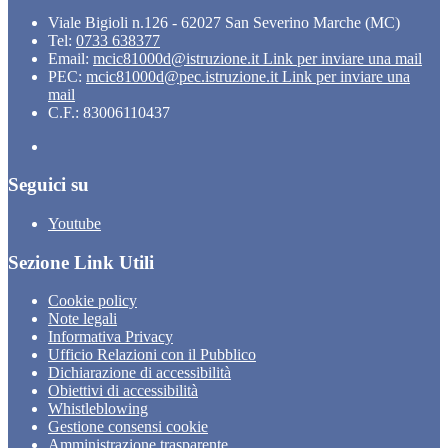
Viale Bigioli n.126 - 62027 San Severino Marche (MC)
Tel:
0733 638377
Email:
mcic81000d@istruzione.it
Link per inviare una mail
PEC:
mcic81000d@pec.istruzione.it
Link per inviare una
mail
C.F.: 83006110437
Seguici su
Youtube
Sezione Link Utili
Cookie policy
Note legali
Informativa Privacy
Ufficio Relazioni con il Pubblico
Dichiarazione di accessibilità
Obiettivi di accessibilità
Whistleblowing
Gestione consensi cookie
Amministrazione trasparente