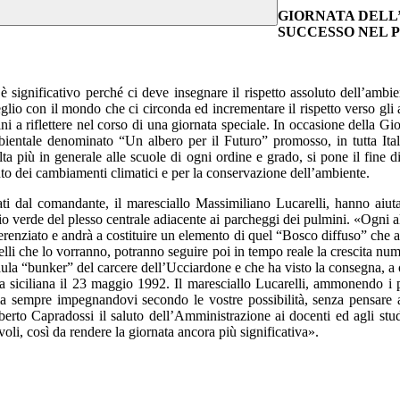
GIORNATA DELL
SUCCESSO NEL 
 significativo perché ci deve insegnare il rispetto assoluto dell’ambie
glio con il mondo che ci circonda ed incrementare il rispetto verso gli al
ni a riflettere nel corso di una giornata speciale. In occasione della Gi
bientale denominato “Un albero per il Futuro” promosso, in tutta Itali
ivolta più in generale alle scuole di ogni ordine e grado, si pone il fine
ento dei cambiamenti climatici e per la conservazione dell’ambiente.
ti dal comandante, il maresciallo Massimiliano Lucarelli, hanno aiut
verde del plesso centrale adiacente ai parcheggi dei pulmini. «Ogni albe
renziato e andrà a costituire un elemento di quel “Bosco diffuso” che ac
uelli che lo vorranno, potranno seguire poi in tempo reale la crescita n
aula “bunker” del carcere dell’Ucciardone e che ha visto la consegna, a o
 siciliana il 23 maggio 1992. Il maresciallo Lucarelli, ammonendo i pi
ma sempre impegnandovi secondo le vostre possibilità, senza pensare 
rto Capradossi il saluto dell’Amministrazione ai docenti ed agli studen
oli, così da rendere la giornata ancora più significativa».