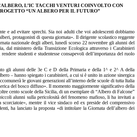
’ALBERO, L’IC TACCHI VENTURI COINVOLTO CON
PROGETTO “UN ALBERO PER IL FUTURO”
nte e ad evitare sprechi. Sia noi adulti che voi adolescenti dobbiamo
beri, protagonisti di questa giornata». Il dirigente scolastico reggente
ornata nazionale degli alberi, lunedì scorso 22 novembre gli alunni del
a, dal ministero della Transizione Ecologica attraverso i Carabinieri
 di rendere studenti e studentesse consapevoli dell’importanza del ruolo
ato gli alunni delle 3e C e D della Primaria e della 1^ e 2^ A della
ro – hanno spiegato i carabinieri, a cui si è unito in azione sinergica
comunerà le giovani generazioni all’interno delle scuole di tutta Italia
umerica del bosco diffuso». Il momento maggiormente significativo della
ltre cento scuole della Sicilia, di un esemplare di “Albero di Falcone”
ccoli alunni sulla pericolosità del fenomeno mafioso, li ha invitati a
a scorciatoie», mentre il vice sindaco ed ex preside del comprensivo
ti, ha lanciato la proposta «di intitolare la Giornata dell’albero dei