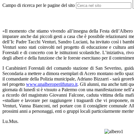
Campo di ricerca per le pagine del sito
«Il momento che stiamo vivendo all’insegna della Festa dell’Albero è
imparare anche dai piccoli gesti a casa che è possibile relazionarsi me
dell’Ic Padre Tacchi Venturi, Sandro Luciani, ha invitato così i bambi
Venturi sono stati coinvolti nel progetto di educazione e cultura am
Forestali e di concerto con le istituzioni scolastiche. L’iniziativa, r
degli alberi e della funzione che le foreste esercitano per il contenim
I Carabinieri Forestali del comando stazione di San Severino, guida
Secondaria a mettere a dimora esemplari di Acero montano nello spazio 
il comandante della Polizia municipale, Adriano Bizzarri - sarà georefe
nel progetto
www.unalberoperilfuturo.it
. Gli alunni, ma anche tutti q
giornata di lunedì si è vissuto a Palermo con una manifestazione nell’
a ricordo del magistrato Giovanni Falcone, caduta vittima della mafia
«studiare e lavorare per raggiungere i traguardi che vi proponete, 
Venturi, Vanna Bianconi, nel portare con il consigliere comunale Albe
prossimi anni a personaggi, enti o gruppi locali particolarmente meritev
Lu.Mus.