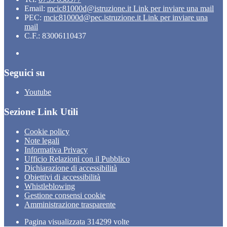
Email:
mcic81000d@istruzione.it
Link per inviare una mail
PEC:
mcic81000d@pec.istruzione.it
Link per inviare una
mail
C.F.: 83006110437
Seguici su
Youtube
Sezione Link Utili
Cookie policy
Note legali
Informativa Privacy
Ufficio Relazioni con il Pubblico
Dichiarazione di accessibilità
Obiettivi di accessibilità
Whistleblowing
Gestione consensi cookie
Amministrazione trasparente
Pagina visualizzata
314299
volte