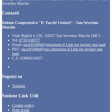
Severino Marche
Contatti
Istituto Comprensivo "P. Tacchi Venturi" - San Severino
Marche
Viale Bigioli n.126 - 62027 San Severino Marche (MC)
Tel:
0733 638377
Email:
mcic81000d@istruzione.it
Link per inviare una mail
PEC:
mcic81000d@pec.istruzione.it
Link per inviare una
mail
C.F.: 83006110437
Seguici su
Youtube
Sezione Link Utili
Cookie policy
Note legali