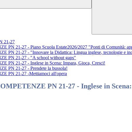
 21-27
-27 - Piano Scuola Estate2026/2027 "Ponti di Comunità: appren
-27 - "Innovare la Didattica: Lingua inglese, tecnologie e inc
N 21-27 - "A school without gaps"
21-27 - Inglese in Scena: Impara, Gioca, Cresci!
N 21-27 - Prendete la bussola!
N 21-27 -Mettiamoci all'opera
ETENZE PN 21-27 - Inglese in Scena: I