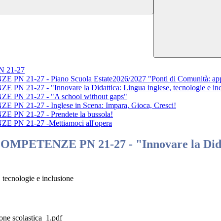
 21-27
-27 - Piano Scuola Estate2026/2027 "Ponti di Comunità: appren
-27 - "Innovare la Didattica: Lingua inglese, tecnologie e inc
N 21-27 - "A school without gaps"
21-27 - Inglese in Scena: Impara, Gioca, Cresci!
N 21-27 - Prendete la bussola!
N 21-27 -Mettiamoci all'opera
ETENZE PN 21-27 - "Innovare la Didattic
 tecnologie e inclusione
ione scolastica_1.pdf