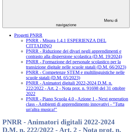
Menu di
navigazione
Progetti PNRR
PNRR - Misura 1.4.1 ESPERIENZA DEL
CITTADINO
PNRR - Riduzione dei divari negli apprendimenti e
contrasto alla dispersione scolastica (D.M. 19/2024)
PNRR - Formazione del personale scolastico per la
transizione digitale nelle scuole statali (D.M. 66/2023)
PNRR - Competenze STEM e multilinguistiche nelle
scuole statali (D.M. 65/2023)
PNRR - Animatori digitali 2022-2024 D.M. n.
222/2022 - Art. 2 - Nota prot. n. 91698 del 31 ottobre
2022
PNRR - Piano Scuola 4.0 - Azione 1 - Next generation
class - Ambienti di apprendimento innovativi - "Tutta
un'altra musica!"
PNRR - Animatori digitali 2022-2024
D.M. n. 222/2022 - Art. 2 - Nota prot. n.