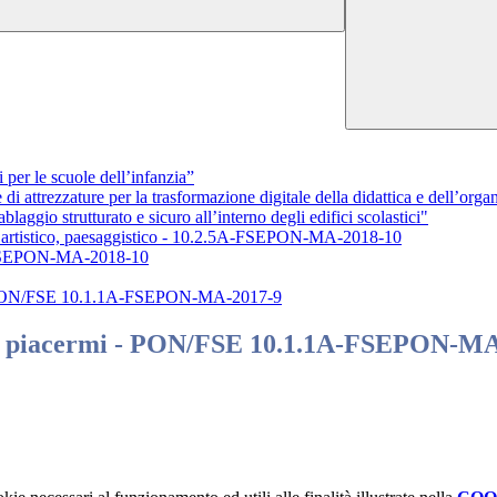
r le scuole dell’infanzia”
rezzature per la trasformazione digitale della didattica e dell’organ
 strutturato e sicuro all’interno degli edifici scolastici"
e, artistico, paesaggistico - 10.2.5A-FSEPON-MA-2018-10
A-FSEPON-MA-2018-10
i - PON/FSE 10.1.1A-FSEPON-MA-2017-9
i a piacermi - PON/FSE 10.1.1A-FSEPON-M