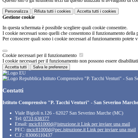
Questo sito o gli strumenti terzi da questo utilizzati si avvalgono di coo
Personalizza
Rifiuta tutti
i cookies
Accetta tutti
i cookies
Gestione cookie
In questa schermata è possibile scegliere quali cookie consentire.
I cookie necessari sono quelli che consentono il funzionamento della pi
Per conoscere quali sono i cookie necessari al funzionamento potete v
Cookie necessari per il funzionamento
I cookie necessari per il funzionamento non possono essere disabilitati.
Accetta tutti
Salva le preferenze
Istituto Comprensivo "P. Tacchi Venturi" - San 
Contatti
Istituto Comprensivo "P. Tacchi Venturi" - San Severino March
Viale Bigioli n.126 - 62027 San Severino Marche (MC)
Tel:
0733 638377
Email:
mcic81000d@istruzione.it
Link per inviare una mail
PEC:
mcic81000d@pec.istruzione.it
Link per inviare una mail
C.F.: 83006110437