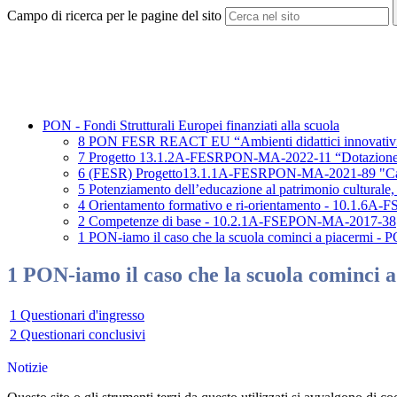
Campo di ricerca per le pagine del sito
PON - Fondi Strutturali Europei finanziati alla scuola
8 PON FESR REACT EU “Ambienti didattici innovativi pe
7 Progetto 13.1.2A-FESRPON-MA-2022-11 “Dotazione di att
6 (FESR) Progetto13.1.1A-FESRPON-MA-2021-89 "Cablaggio
5 Potenziamento dell’educazione al patrimonio cultural
4 Orientamento formativo e ri-orientamento - 10.1.6
2 Competenze di base - 10.2.1A-FSEPON-MA-2017-38
1 PON-iamo il caso che la scuola cominci a piacerm
1 PON-iamo il caso che la scuola cominc
1 Questionari d'ingresso
2 Questionari conclusivi
Notizie