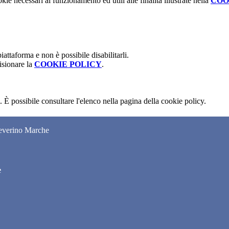
kie necessari al funzionamento ed utili alle finalità illustrate nella
COO
attaforma e non è possibile disabilitarli.
isionare la
COOKIE POLICY
.
 È possibile consultare l'elenco nella pagina della cookie policy.
Severino Marche
e