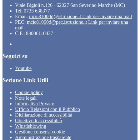
Viale Bigioli n.126 - 62027 San Severino Marche (MC)
Tel:
0733 638377
Email:
mcic81000d@istruzione.it
Link per inviare una mail
PEC:
mcic81000d@pec.istruzione.it
Link per inviare una
mail
C.F.: 83006110437
Seguici su
Youtube
Sezione Link Utili
Cookie policy
Note legali
Informativa Privacy
Ufficio Relazioni con il Pubblico
Dichiarazione di accessibilità
Obiettivi di accessibilità
Whistleblowing
Gestione consensi cookie
Amministrazione trasparente