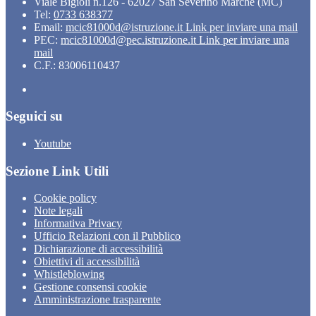
Viale Bigioli n.126 - 62027 San Severino Marche (MC)
Tel:
0733 638377
Email:
mcic81000d@istruzione.it
Link per inviare una mail
PEC:
mcic81000d@pec.istruzione.it
Link per inviare una
mail
C.F.: 83006110437
Seguici su
Youtube
Sezione Link Utili
Cookie policy
Note legali
Informativa Privacy
Ufficio Relazioni con il Pubblico
Dichiarazione di accessibilità
Obiettivi di accessibilità
Whistleblowing
Gestione consensi cookie
Amministrazione trasparente