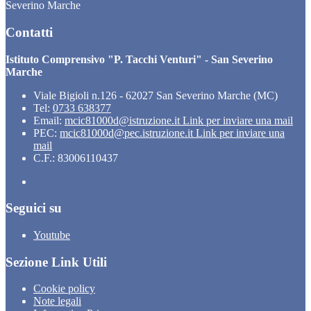
Severino Marche
Contatti
Istituto Comprensivo "P. Tacchi Venturi" - San Severino
Marche
Viale Bigioli n.126 - 62027 San Severino Marche (MC)
Tel:
0733 638377
Email:
mcic81000d@istruzione.it
Link per inviare una mail
PEC:
mcic81000d@pec.istruzione.it
Link per inviare una
mail
C.F.: 83006110437
Seguici su
Youtube
Sezione Link Utili
Cookie policy
Note legali