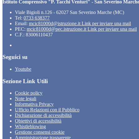
Istituto Comprensivo "P. Tacchi Venturi" - San Severino March
Viale Bigioli n.126 - 62027 San Severino Marche (MC)
Tel:
0733 638377
Email:
mcic81000d@istruzione.it
Link per inviare una mail
PEC:
mcic81000d@pec.istruzione.it
Link per inviare una mail
C.F.: 83006110437
Seguici su
Youtube
Sezione Link Utili
Cookie policy
Note legali
Informativa Privacy
Ufficio Relazioni con il Pubblico
Dichiarazione di accessibilità
Obiettivi di accessibilità
Whistleblowing
Gestione consensi cookie
Amministrazione trasparente