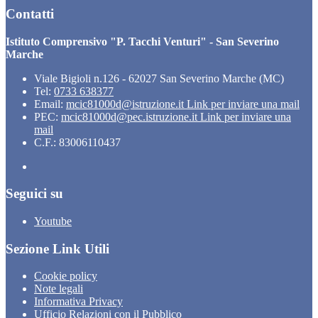
Contatti
Istituto Comprensivo "P. Tacchi Venturi" - San Severino
Marche
Viale Bigioli n.126 - 62027 San Severino Marche (MC)
Tel:
0733 638377
Email:
mcic81000d@istruzione.it
Link per inviare una mail
PEC:
mcic81000d@pec.istruzione.it
Link per inviare una
mail
C.F.: 83006110437
Seguici su
Youtube
Sezione Link Utili
Cookie policy
Note legali
Informativa Privacy
Ufficio Relazioni con il Pubblico