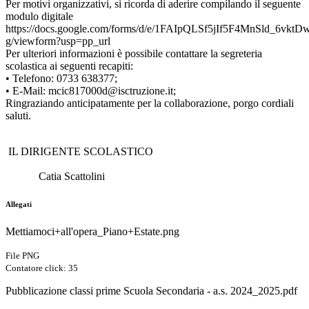
Per motivi organizzativi, si ricorda di aderire compilando il seguente
modulo digitale
https://docs.google.com/forms/d/e/1FAIpQLSf5jIf5F4MnSld_6v
g/viewform?usp=pp_url
Per ulteriori informazioni è possibile contattare la segreteria
scolastica ai seguenti recapiti:
• Telefono: 0733 638377;
• E-Mail: mcic817000d@isctruzione.it;
Ringraziando anticipatamente per la collaborazione, porgo cordiali
saluti.
IL DIRIGENTE SCOLASTICO
Catia Scattolini
Allegati
Mettiamoci+all'opera_Piano+Estate.png
File PNG
Contatore click: 35
Pubblicazione classi prime Scuola Secondaria - a.s. 2024_2025.pdf