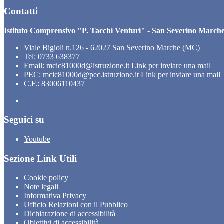
Contatti
Istituto Comprensivo "P. Tacchi Venturi" - San Severino March
Viale Bigioli n.126 - 62027 San Severino Marche (MC)
Tel:
0733 638377
Email:
mcic81000d@istruzione.it
Link per inviare una mail
PEC:
mcic81000d@pec.istruzione.it
Link per inviare una mail
C.F.: 83006110437
Seguici su
Youtube
Sezione Link Utili
Cookie policy
Note legali
Informativa Privacy
Ufficio Relazioni con il Pubblico
Dichiarazione di accessibilità
Obiettivi di accessibilità