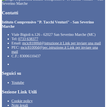
Severino Marche
Contatti
Istituto Comprensivo "P. Tacchi Venturi" - San Severino
Marche
Viale Bigioli n.126 - 62027 San Severino Marche (MC)
Tel:
0733 638377
Email:
mcic81000d@istruzione.it
Link per inviare una mail
PEC:
mcic81000d@pec.istruzione.it
Link per inviare una
mail
C.F.: 83006110437
Seguici su
Youtube
Sezione Link Utili
Cookie policy
Note legali