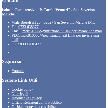
Contatti
Istituto Comprensivo "P. Tacchi Venturi" - San Severino
Marche
Viale Bigioli n.126 - 62027 San Severino Marche (MC)
Tel:
0733 638377
Email:
mcic81000d@istruzione.it
Link per inviare una mail
PEC:
mcic81000d@pec.istruzione.it
Link per inviare una
mail
C.F.: 83006110437
Seguici su
Youtube
Sezione Link Utili
Cookie policy
Note legali
Informativa Privacy
Ufficio Relazioni con il Pubblico
Dichiarazione di accessibilità