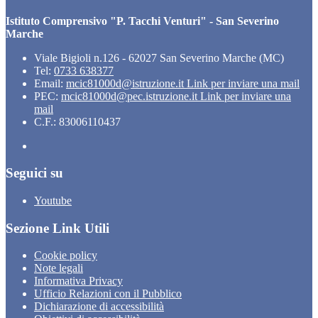
Istituto Comprensivo "P. Tacchi Venturi" - San Severino
Marche
Viale Bigioli n.126 - 62027 San Severino Marche (MC)
Tel:
0733 638377
Email:
mcic81000d@istruzione.it
Link per inviare una mail
PEC:
mcic81000d@pec.istruzione.it
Link per inviare una
mail
C.F.: 83006110437
Seguici su
Youtube
Sezione Link Utili
Cookie policy
Note legali
Informativa Privacy
Ufficio Relazioni con il Pubblico
Dichiarazione di accessibilità