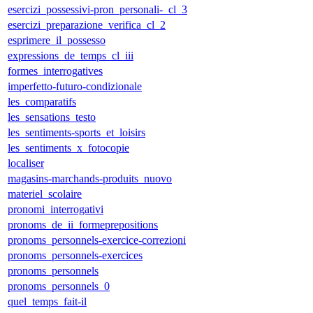
esercizi_possessivi-pron_personali-_cl_3
esercizi_preparazione_verifica_cl_2
esprimere_il_possesso
expressions_de_temps_cl_iii
formes_interrogatives
imperfetto-futuro-condizionale
les_comparatifs
les_sensations_testo
les_sentiments-sports_et_loisirs
les_sentiments_x_fotocopie
localiser
magasins-marchands-produits_nuovo
materiel_scolaire
pronomi_interrogativi
pronoms_de_ii_formeprepositions
pronoms_personnels-exercice-correzioni
pronoms_personnels-exercices
pronoms_personnels
pronoms_personnels_0
quel_temps_fait-il