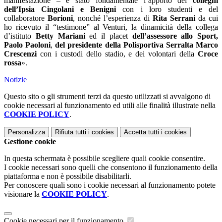
manifestazione – è stato fondamentale l’apporto dei
colleghi
dell’Ipsia Cingolani e Benigni
con i loro studenti e del
collaboratore
Borioni
, nonché l’esperienza di
Rita Serrani
da cui
ho ricevuto il “testimone” al Venturi, la dinamicità della collega
d’istituto
Betty Mariani
ed il placet
dell’assessore allo Sport,
Paolo Paoloni
,
del presidente della Polisportiva Serralta Marco
Crescenzi
con i custodi dello stadio, e dei volontari della
Croce
rossa
».
Notizie
Questo sito o gli strumenti terzi da questo utilizzati si avvalgono di
cookie necessari al funzionamento ed utili alle finalità illustrate nella
COOKIE POLICY
.
Personalizza
Rifiuta tutti
i cookies
Accetta tutti
i cookies
Gestione cookie
In questa schermata è possibile scegliere quali cookie consentire.
I cookie necessari sono quelli che consentono il funzionamento della
piattaforma e non è possibile disabilitarli.
Per conoscere quali sono i cookie necessari al funzionamento potete
visionare la
COOKIE POLICY
.
Cookie necessari per il funzionamento