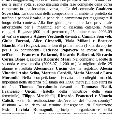
per la prima volta si sono misurati nella fase comunale della corsa
campestre in una location diversa, quella del comunale
Gualtiero
Soverchia
. La sicurezza della competizione in ambiente protetto da
traffico e pedoni è valsa la pena della camminata per raggiungere il
luogo della contesa. Alla fine gloria per tutti e fase provinciale
all’orizzonte per i “magnifici sei” di ciascuna categoria. Nella
categoria Ragazze (800 m. da percorrere, 25 alunne classe 2008-09
al via) si è imposta
Agnese Verdinelli
davanti a:
Camilla Sparvoli,
Giulia Forconi, Alice Ciccarelli, Viola Miliani e Beatrice
Bianchi
. Fra i Ragazzi, anche loro di prima media (1 km. da coprire
per i 36 contendenti)
Federico Papavero
ha messo in fila,
nell’ordine:
Francesco Paciaroni, Riccardo Balloriani, Riccardo
Corna, Diego Carloni e Riccardo Massi
. Nel comparto Cadette di
seconda e terza media (2006-07, 1.200 m.) la migliore delle 25
alunne è risultata
Alessandra Uncini
che ha regolato:
Alessia
Vittorini, Anisa Selita, Martina Cardelli, Maria Maponi e Lara
Morandi
. Nella competizione riservata ai colleghi maschi,
impegnati nella distanza più lunga dei 1.500 metri (53 allo start) ha
trionfato
Thomas Toccafondo
davanti a
Tommaso Riatti,
Francesco Uncini
(fratello della vincitrice della gara
femminile),
Filippo Menichelli, Riccardo Francucci e Vittorio
Calisti
. «Per la realizzazione dell’evento del “cross-country”
d’istituto – ha detto al termine l’insegnante di Educazione
Fisica
Lavinia Romagnoli
, principale organizzatrice della