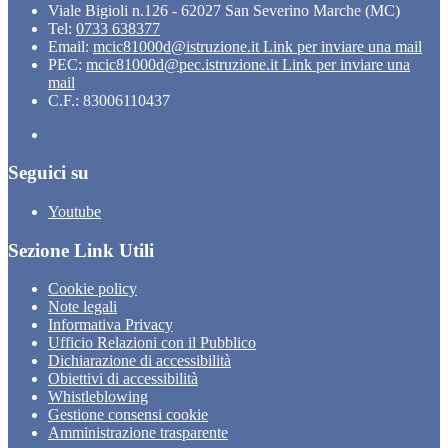
Viale Bigioli n.126 - 62027 San Severino Marche (MC)
Tel:
0733 638377
Email:
mcic81000d@istruzione.it
Link per inviare una mail
PEC:
mcic81000d@pec.istruzione.it
Link per inviare una
mail
C.F.: 83006110437
Seguici su
Youtube
Sezione Link Utili
Cookie policy
Note legali
Informativa Privacy
Ufficio Relazioni con il Pubblico
Dichiarazione di accessibilità
Obiettivi di accessibilità
Whistleblowing
Gestione consensi cookie
Amministrazione trasparente