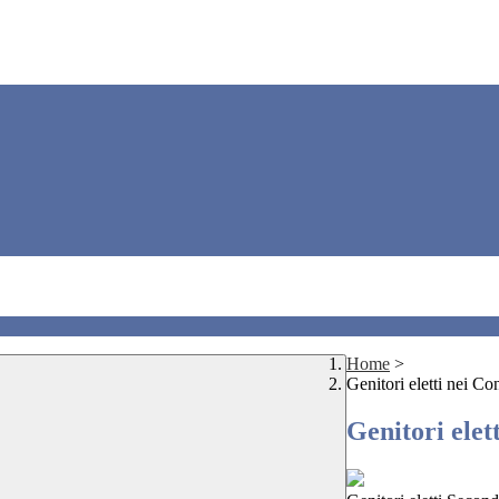
Home
>
Genitori eletti nei C
Genitori elet