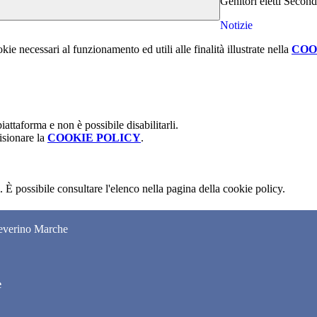
Genitori eletti Second
Notizie
kie necessari al funzionamento ed utili alle finalità illustrate nella
COO
attaforma e non è possibile disabilitarli.
isionare la
COOKIE POLICY
.
 È possibile consultare l'elenco nella pagina della cookie policy.
Severino Marche
e