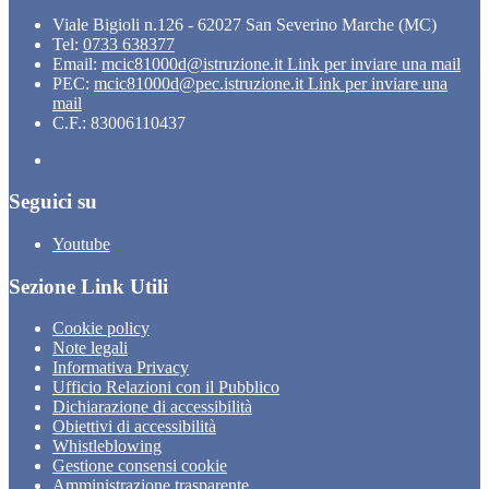
Viale Bigioli n.126 - 62027 San Severino Marche (MC)
Tel:
0733 638377
Email:
mcic81000d@istruzione.it
Link per inviare una mail
PEC:
mcic81000d@pec.istruzione.it
Link per inviare una
mail
C.F.: 83006110437
Seguici su
Youtube
Sezione Link Utili
Cookie policy
Note legali
Informativa Privacy
Ufficio Relazioni con il Pubblico
Dichiarazione di accessibilità
Obiettivi di accessibilità
Whistleblowing
Gestione consensi cookie
Amministrazione trasparente