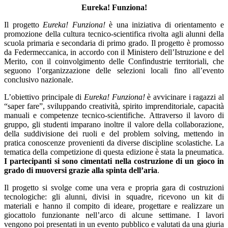
Eureka! Funziona!
Il progetto
Eureka! Funziona!
è una iniziativa di orientamento e
promozione della cultura tecnico-scientifica rivolta agli alunni della
scuola primaria e secondaria di primo grado. Il progetto è promosso
da Federmeccanica, in accordo con il Ministero dell’Istruzione e del
Merito, con il coinvolgimento delle Confindustrie territoriali, che
seguono l’organizzazione delle selezioni locali fino all’evento
conclusivo nazionale.
L’obiettivo principale di
Eureka! Funziona!
è avvicinare i ragazzi al
“saper fare”, sviluppando creatività, spirito imprenditoriale, capacità
manuali e competenze tecnico-scientifiche. Attraverso il lavoro di
gruppo, gli studenti imparano inoltre il valore della collaborazione,
della suddivisione dei ruoli e del problem solving, mettendo in
pratica conoscenze provenienti da diverse discipline scolastiche.
La
tematica della competizione di questa edizione è stata la pneumatica.
I partecipanti si sono cimentati nella costruzione di un gioco in
grado di muoversi grazie alla spinta dell’aria
.
Il progetto si svolge come una vera e propria gara di costruzioni
tecnologiche: gli alunni, divisi in squadre, ricevono un kit di
materiali e hanno il compito di ideare, progettare e realizzare un
giocattolo funzionante nell’arco di alcune settimane. I lavori
vengono poi presentati in un evento pubblico e valutati da una giuria