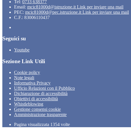
Tel:
0733 638377
Email:
mcic81000d@istruzione.it
Link per inviare una mail
PEC:
mcic81000d@pec.istruzione.it
Link per inviare una mail
C.F.: 83006110437
Seguici su
Youtube
Sezione Link Utili
Cookie policy
Note legali
Informativa Privacy
Ufficio Relazioni con il Pubblico
Dichiarazione di accessibilità
Obiettivi di accessibilità
Whistleblowing
Gestione consensi cookie
Amministrazione trasparente
Pagina visualizzata
1354
volte