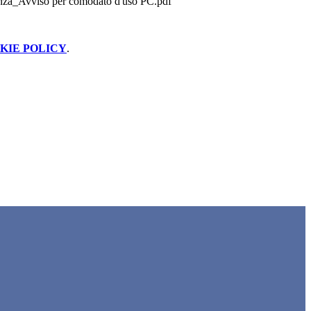
anza_Avviso per comodato d'uso PC.pdf
KIE POLICY
.