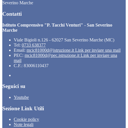
Severino Marche
Contatti
Istituto Comprensivo "P. Tacchi Venturi" - San Severino
Marche
Viale Bigioli n.126 - 62027 San Severino Marche (MC)
Tel:
0733 638377
Email:
mcic81000d@istruzione.it
Link per inviare una mail
PEC:
mcic81000d@pec.istruzione.it
Link per inviare una
mail
C.F.: 83006110437
Seguici su
Youtube
Sezione Link Utili
Cookie policy
Note legali