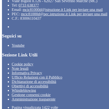
Viale Bigioli n.126 - 62027 San Severino Marche (MC)
Tel:
0733 638377
Email:
mcic81000d@istruzione.it
Link per inviare una mail
PEC:
mcic81000d@pec.istruzione.it
Link per inviare una mail
C.F.: 83006110437
Seguici su
Youtube
Sezione Link Utili
Cookie policy
Note legali
Informativa Privacy
Ufficio Relazioni con il Pubblico
Dichiarazione di accessibilità
Obiettivi di accessibilità
Whistleblowing
Gestione consensi cookie
Amministrazione trasparente
Pagina visualizzata
1422
volte