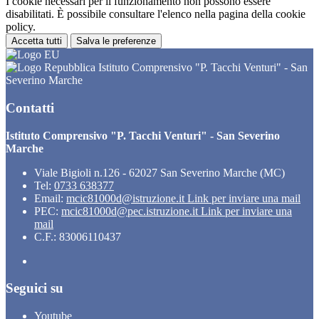
I cookie necessari per il funzionamento non possono essere
disabilitati. È possibile consultare l'elenco nella pagina della cookie
policy.
Accetta tutti
Salva le preferenze
Istituto Comprensivo "P. Tacchi Venturi" - San
Severino Marche
Contatti
Istituto Comprensivo "P. Tacchi Venturi" - San Severino
Marche
Viale Bigioli n.126 - 62027 San Severino Marche (MC)
Tel:
0733 638377
Email:
mcic81000d@istruzione.it
Link per inviare una mail
PEC:
mcic81000d@pec.istruzione.it
Link per inviare una
mail
C.F.: 83006110437
Seguici su
Youtube