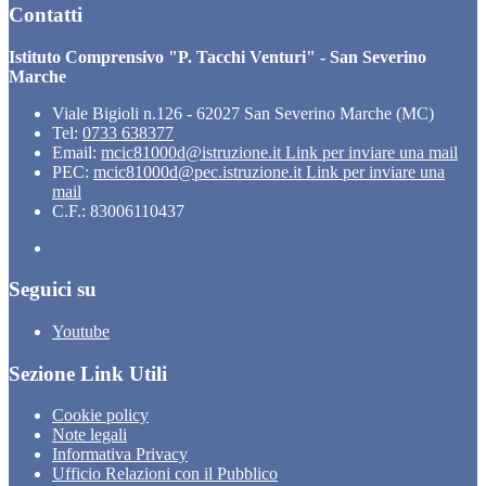
Contatti
Istituto Comprensivo "P. Tacchi Venturi" - San Severino
Marche
Viale Bigioli n.126 - 62027 San Severino Marche (MC)
Tel:
0733 638377
Email:
mcic81000d@istruzione.it
Link per inviare una mail
PEC:
mcic81000d@pec.istruzione.it
Link per inviare una
mail
C.F.: 83006110437
Seguici su
Youtube
Sezione Link Utili
Cookie policy
Note legali
Informativa Privacy
Ufficio Relazioni con il Pubblico