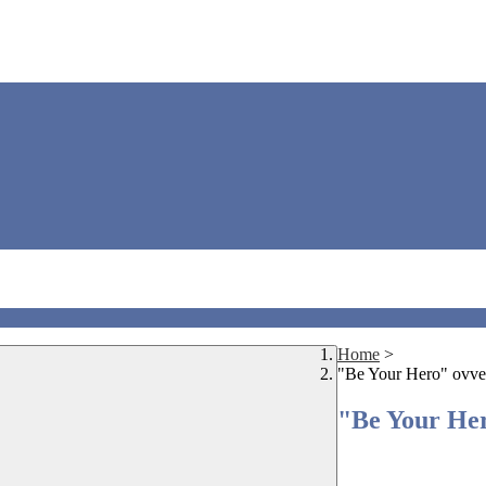
Home
>
"Be Your Hero" ovvero
"Be Your Hero