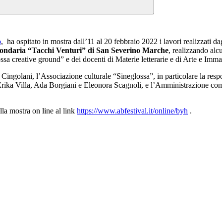
o
, ha ospitato in mostra dall’11 al 20 febbraio 2022 i lavori realizzati da
ondaria “Tacchi Venturi” di San Severino Marche
, realizzando alc
ossa creative ground” e dei docenti di Materie letterarie e di Arte e Imm
o Cingolani, l’Associazione culturale “Sineglossa”, in particolare la resp
rika Villa, Ada Borgiani e Eleonora Scagnoli, e l’Amministrazione com
lla mostra on line al link
https://www.abfestival.it/online/byh
.