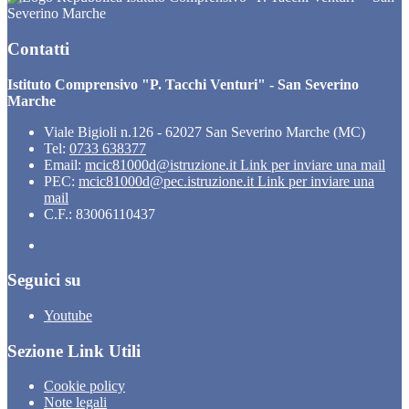
Severino Marche
Contatti
Istituto Comprensivo "P. Tacchi Venturi" - San Severino
Marche
Viale Bigioli n.126 - 62027 San Severino Marche (MC)
Tel:
0733 638377
Email:
mcic81000d@istruzione.it
Link per inviare una mail
PEC:
mcic81000d@pec.istruzione.it
Link per inviare una
mail
C.F.: 83006110437
Seguici su
Youtube
Sezione Link Utili
Cookie policy
Note legali