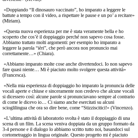
«Doppiando “Il dinosauro vaccinato”, ho imparato a leggere le
battute a tempo con il video, a rispettare le pause e un po’ a recitare»
(Miriam).
«Questa nuova esperienza per me è stata veramente bella e ho
scoperto che cos’è il doppiaggio perché non sapevo cosa fosse.
Abbiamo trattato molti argomenti: per esempio ho imparato a
leggere la parola “ièri”, che però ancora non pronuncio mai
correttamente…» (Chiara).
«Abbiamo imparato molte cose anche divertendoci. Io non sapevo
fare quasi niente… Mi è piaciuto molto svolgere questa attività»
(Francesca).
«Nella mia esperienza di doppiaggio ho imparato la pronuncia delle
vocali aperte e chiuse e sinceramente non credevo che alcune vocali
si dicessero così: alcune parole si pronunciavano sempre al contrario
di come le dicevo io… Ci siamo anche esercitati su alcuni
scioglilingua che ora so dire bene, come “Stizziscitici!» (Vincenzo).
«L’ultima attività di laboratorio svolta è stato il doppiaggio di una
scena di un film. La scena veniva doppiata da un gruppo formato da
3-4 persone e il dialogo lo abbiamo scritto tutto noi, basandoci sul
cortometraggio in lingua originale. Questo progetto mi è piaciuto