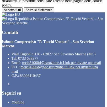
disabilitati. È possibile consultare l'elenco nella pagina della cookie
policy.
Accetta tutti
Salva le preferenze
Istituto Comprensivo "P. Tacchi Venturi" - San
Severino Marche
Contatti
Istituto Comprensivo "P. Tacchi Venturi" - San Severino
Marche
Viale Bigioli n.126 - 62027 San Severino Marche (MC)
Tel:
0733 638377
Email:
mcic81000d@istruzione.it
Link per inviare una mail
PEC:
mcic81000d@pec.istruzione.it
Link per inviare una
mail
C.F.: 83006110437
Seguici su
Youtube